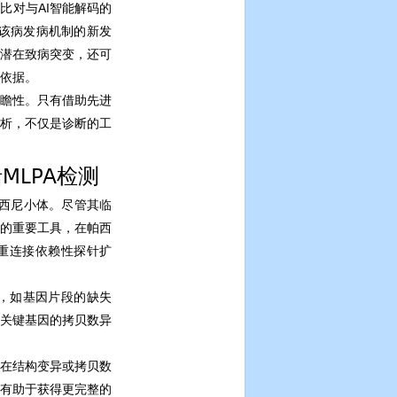
比对与AI智能解码的
该病发病机制的新发
潜在致病突变，还可
依据。
瞻性。只有借助先进
析，不仅是诊断的工
括MLPA检测
的帕西尼小体。尽管其临
的重要工具，在帕西
重连接依赖性探针扩
Vs），如基因片段的缺失
关键基因的拷贝数异
。
在结构变异或拷贝数
测有助于获得更完整的