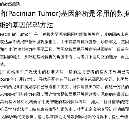
的必然趋势。
(Pacinian Tumor)基因解析是采用的
能的基因解码方法
acinian Tumor）是一种极为罕见的周围神经相关肿瘤，其病因尚
表达异常或局部微环境刺激相关。由于其发病机制复杂、诊断罕见，基因
和个体化治疗潜力的重要工具。而围绕帕西尼亚肿瘤的基因解析，目前主
基因解码法。从鼓励基因解析的角度来看，两者并不是对立的选择，而是
值。
是目前临床中广泛使用的标准方法，指的是将患者的基因序列与已
MD、dbSNP等）进行对比，寻找是否存在已知致病突变或高风险变异。其
于帕西尼亚肿瘤如存在已报道相关突变，能快速做出判断。但这一方法的
未知突变识别能力有限，而这恰恰是帕西尼亚肿瘤这类少见疾病中最常出
多高端基因解析机构会采用更智能的基因解码方法，如人工智能辅助的突
机器学习算法等，结合患者表型与家族史，对尚未定义的变异进行功能预
罕见病诊断的灵敏度，也可以在缺乏明确数据库记录的情况下，提供合理