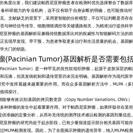
的角度出发，我们建议帕西尼亚肿瘤患者在检测时优先选择整合了数据库
具备科研能力的专业机构，这不仅有助于自身诊断的明确，也可能推动对
见、文献缺乏的背景下，采用更智能的分析模型，不仅可以判断是否存在
否与神经信号传导、细胞增殖调控等关键通路相关，为精准治疗提供科学
尼亚肿瘤的基因解析应兼顾传统数据库比对的权威性与智能解码方法的前
正实现早发现、早干预，为患者争取更多治疗和生活质量的机会。基因解
学大门的钥匙。
(Pacinian Tumor)基因解析是否需要包
acinian Tumor）是一种罕见的良性软组织肿瘤，起源于皮肤深层
和压痛，但其发病机制和遗传背景仍未完全明确。基因解析作为现代医学
究中发挥着越来越重要的作用。而在众多基因解析方法中，MLPA（多
值得探讨。
能够有效识别基因的拷贝数变异（Copy Number Variations, CN
多种肿瘤的发生中起着重要作用。对于帕西尼亚肿瘤，如果怀疑存在某些
够提供准确的定量分析，从而补充传统的测序技术难以检测的基因剂量信息
尼亚肿瘤的研究尚处于起步阶段，已有少量报道提示部分相关基因可能存
过MLPA检测发现。因此，为了全面揭示肿瘤的遗传异常，纳入MLPA检