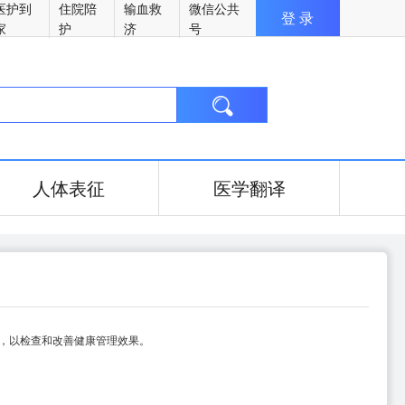
医护到
住院陪
输血救
微信公共
登 录
家
护
济
号

人体表征
医学翻译
，以检查和改善健康管理效果。