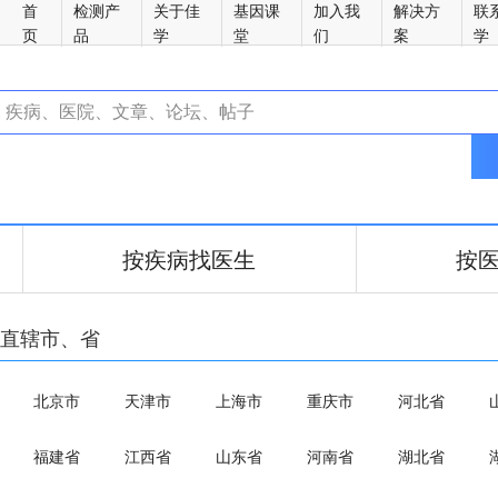
首
检测产
关于佳
基因课
加入我
解决方
联
页
品
学
堂
们
案
学
按疾病找医生
按
直辖市、省
北京市
天津市
上海市
重庆市
河北省
福建省
江西省
山东省
河南省
湖北省