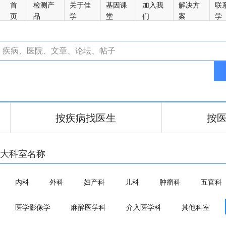
首
检测产
关于佳
基因课
加入我
解决方
联
页
品
学
堂
们
案
学
按疾病找医生
按
大科室名称
内科
外科
妇产科
儿科
肿瘤科
五官科
医学影像学
麻醉医学科
介入医学科
其他科室