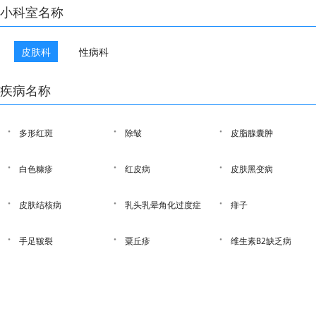
小科室名称
皮肤科
性病科
疾病名称
·
·
·
多形红斑
除皱
皮脂腺囊肿
·
·
·
白色糠疹
红皮病
皮肤黑变病
·
·
·
皮肤结核病
乳头乳晕角化过度症
痱子
·
·
·
手足皲裂
粟丘疹
维生素B2缺乏病