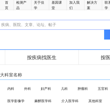
首
检测产
关于佳
基因课
加入我
解决方
联
页
品
学
堂
们
案
学
按疾病找医生
按
大科室名称
内科
外科
妇产科
儿科
肿瘤科
五官科
医学影像学
麻醉医学科
介入医学科
其他科室