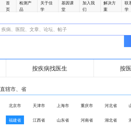
首
检测产
关于佳
基因课
加入我
解决方
联
页
品
学
堂
们
案
学
按疾病找医生
按
直辖市、省
北京市
天津市
上海市
重庆市
河北省
福建省
江西省
山东省
河南省
湖北省