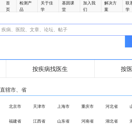
首
检测产
关于佳
基因课
加入我
解决方
联
页
品
学
堂
们
案
学
按疾病找医生
按
直辖市、省
北京市
天津市
上海市
重庆市
河北省
福建省
江西省
山东省
河南省
湖北省