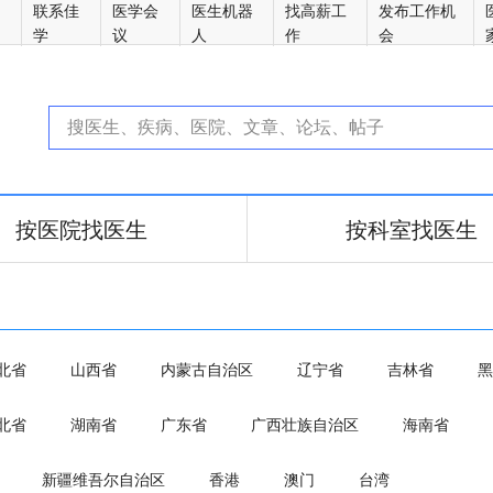
方
联系佳
医学会
医生机器
找高薪工
发布工作机
学
议
人
作
会
按医院找医生
按科室找医生
北省
山西省
内蒙古自治区
辽宁省
吉林省
黑
北省
湖南省
广东省
广西壮族自治区
海南省
新疆维吾尔自治区
香港
澳门
台湾