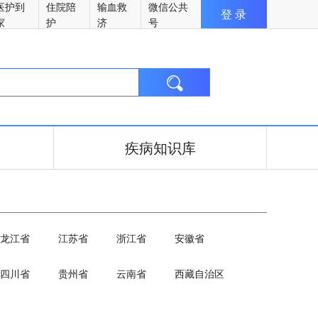
医护到
住院陪
输血救
微信公共
登 录
家
护
济
号

疾病知识库
龙江省
江苏省
浙江省
安徽省
四川省
贵州省
云南省
西藏自治区