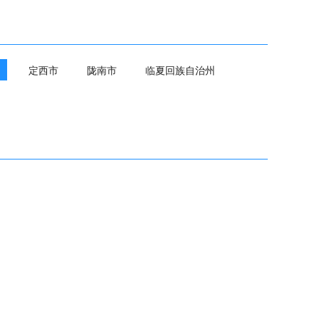
定西市
陇南市
临夏回族自治州