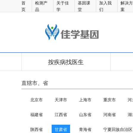
首
检测产
关于佳
基因课
加入我
解决
页
品
学
堂
们
案
佳学医生
按疾病找医生
直辖市、省
北京市
天津市
上海市
重庆市
河
福建省
江西省
山东省
河南省
湖
陕西省
甘肃省
青海省
宁夏回族自治区